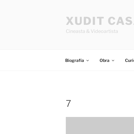
Saltar
al
XUDIT CA
contenido
Cineasta & Videoartista
Biografía
Obra
Curi
7