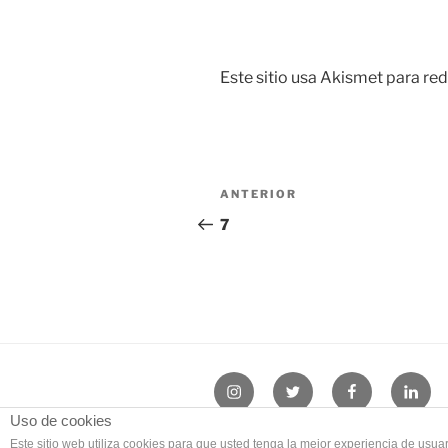
Este sitio usa Akismet para red
Navegación
Entrada
ANTERIOR
de
anterior:
7
entradas
Instagram
Twitter
Facebook
Linke
Uso de cookies
Blog
Este sitio web utiliza cookies para que usted tenga la mejor experiencia de us