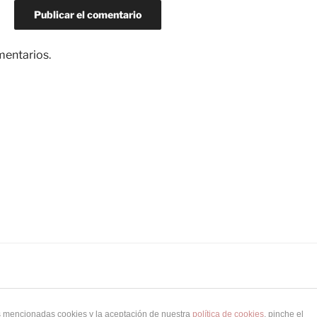
mentarios
.
as mencionadas cookies y la aceptación de nuestra
política de cookies
, pinche el