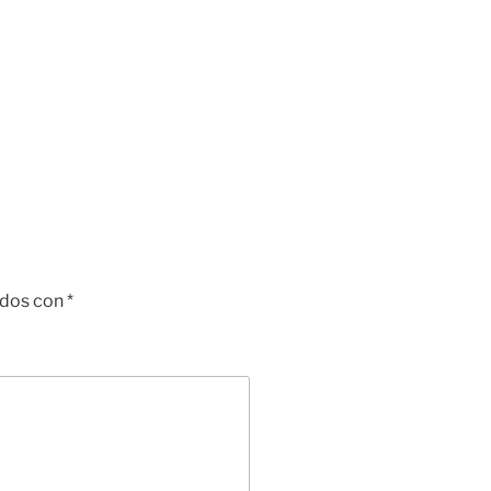
ados con
*