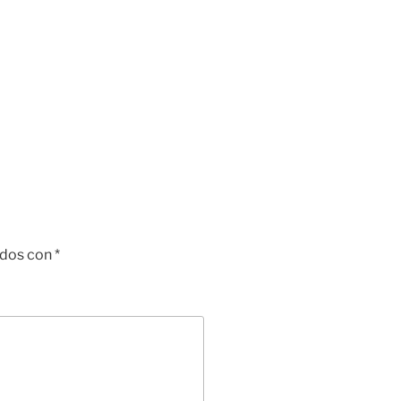
ados con
*