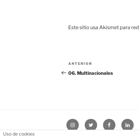
Este sitio usa Akismet para red
Navegación
Entrada
ANTERIOR
de
anterior:
06. Multinacionales
entradas
Instagram
Twitter
Facebook
Linke
Uso de cookies
Blog