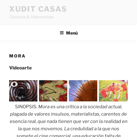
Saltar
XUDIT CASAS
al
Cineasta & Videoartista
contenido
Menú
MORA
Videoarte
SINOPSIS:
Mora es una crítica a la sociedad actual,
plagada de valores insulsos, materialistas, carentes de
esencia real, que nada tienen que ver con la realidad en
la que nos movemos. La credulidad a la que nos
somete el cine comercial, una educación falta de