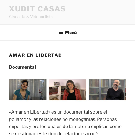
Saltar
XUDIT CASAS
al
Cineasta & Videoartista
contenido
Menú
AMAR EN LIBERTAD
Documental
«Amar en Libertad» es un documental sobre el
poliamor y las relaciones no monógamas. Personas
expertas y profesionales de la materia explican cómo
se gestionan este tipo de relaciones y qué